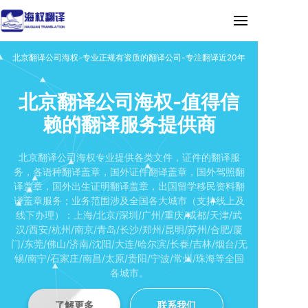
北京翻译公司海权-专业正规有资质的翻译公司-专注翻译近20年
北京翻译公司海权-值得信
赖的翻译服务提供商
北京翻译公司海权专业提供各类文件，证件的翻译服
务，各语种翻译盖章，国外证件翻译盖章，国外驾照翻
译盖章，国外出生证明翻译盖章，出国留学移民资料翻
译盖章服务；业务范围涉及全国各大城市（支持线上及
线下办理）：上海/北京/深圳/广州/重庆/成都/天津/武
汉/西安/杭州/南京/青岛/长沙/郑州/昆明/苏州/合肥/厦
门/东莞/佛山/济南/沈阳/大连/哈尔滨/长春/吉林/烟台/无
锡/南宁/石家庄/南昌/太原/贵阳/宁波/常州/珠海等全国
各城市。
了解更多
联系我们