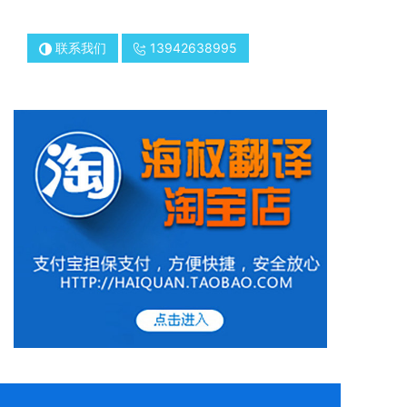
联系我们
13942638995