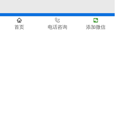
首页
电话咨询
添加微信
北京翻译公司海权翻译以其专业的品质和服务以及良好
的沟通与合作赢得了客户的信任和好评。在未来，将继
续秉承“客户至上”的原则，不断创新和完善服务体系，
为全球客户提供更加专业、可靠的翻译服务。
快速导航
首页
文件翻译
同传设备租赁
商务口译
留学移民探亲资料翻译
同声传译
证件翻译盖章
关于我们
联系我们