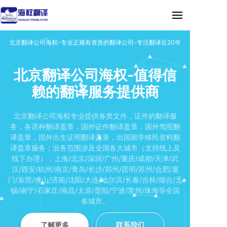
北京翻译公司海权-专业正规有资质的翻译公司-专注翻译近20年
北京翻译公司海权-值得信
赖的翻译服务提供商
北京翻译公司海权专业提供各类文件，证件的翻译服
务，各语种翻译盖章，国外证件翻译盖章，国外驾照翻
译盖章，国外出生证明翻译盖章，出国留学移民资料翻
译盖章服务；业务范围涉及全国各大城市（支持线上及
线下办理）：上海/北京/深圳/广州/重庆/成都/天津/武
汉/西安/杭州/南京/青岛/长沙/郑州/昆明/苏州/合肥/厦
门/东莞/佛山/济南/沈阳/大连/哈尔滨/长春/吉林/烟台/无
锡/南宁/石家庄/南昌/太原/贵阳/宁波/常州/珠海等全国
各城市。
了解更多
联系我们