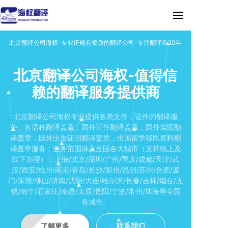
北京翻译公司海权-专业正规有资质的翻译公司-专注翻译近20年
北京翻译公司海权-值得信
赖的翻译服务提供商
北京翻译公司海权专业提供各类文件，证件的翻译服
务，各语种翻译盖章，国外证件翻译盖章，国外驾照翻
译盖章，国外出生证明翻译盖章，出国留学移民资料翻
译盖章服务；业务范围涉及全国各大城市（支持线上及
线下办理）：上海/北京/深圳/广州/重庆/成都/天津/武
汉/西安/杭州/南京/青岛/长沙/郑州/昆明/苏州/合肥/厦
门/东莞/佛山/济南/沈阳/大连/哈尔滨/长春/吉林/烟台/无
锡/南宁/石家庄/南昌/太原/贵阳/宁波/常州/珠海等全国
各城市。
了解更多
联系我们